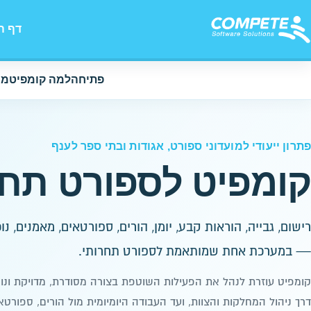
דף ה
פתיחה
למה קומפיט
מה
פתרון ייעודי למועדוני ספורט, אגודות ובתי ספר לענף
קומפיט לספורט תחר
רישום, גבייה, הוראות קבע, יומן, הורים, ספורטאים, מאמנים, נו
— במערכת אחת שמותאמת לספורט תחרותי.
קומפיט עוזרת לנהל את הפעילות השוטפת בצורה מסודרת, מדויקת ונו
דרך ניהול המחלקות והצוות, ועד העבודה היומיומית מול הורים, ספורט