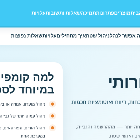
בית
מוצרים
פתרונות
תמיכה
שאלות ותשובות
עלויות
 אפשר לנהל
ניהול שטח
איך מתחילים
עלויות
שאלות נפוצות
למה קומפי
ותי
במיוחד לספ
כחות, דיווח ואוטומציות חכמות
ניהול מועדון, אגודה או 
ניהול עמוק יותר של גבייה
חה יותר — מההרשמה והגבייה,
ניהול הורים, ספורטאים, מ
אים ואנשי שטח.
במערכת אחת.